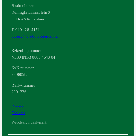
Bisdombureau
Koningin Emmaplein 3
3016 AA Rotterdam
T. 010 - 2815171
bureau@bisdomrotterdam.nl
Rekeningnummer
NL30 INGB 0000 4643 04
KvK-nummer
74900595
RSIN-nummer
2991226
Privacy
Cookies
Webdesign dailymilk