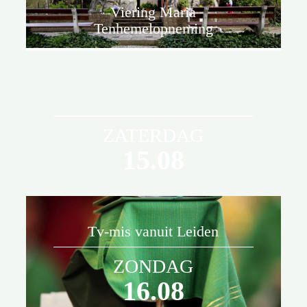
Viering Maria
Tenhemelopneming
ZATERDAG
15.08
Tv-mis vanuit Leiden
De viering is onderdeel van de
ZONDAG
Laurentius estafette in het
16.08
jubileumjaar.