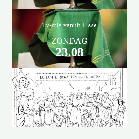
Tv-mis vanuit Lisse
ZONDAG
23.08
Kleurwedstrijd Laurentius
DINSDAG
01.09