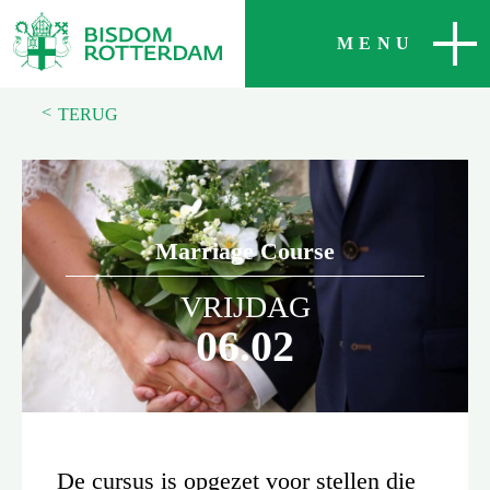
SLUITEN
MENU
<
TERUG
Marriage Course
VRIJDAG
06.02
De cursus is opgezet voor stellen die