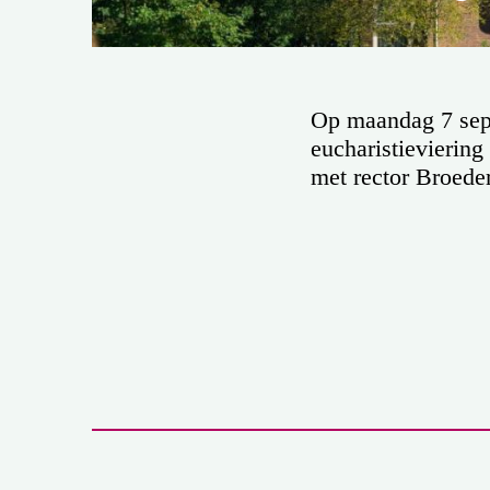
Op maandag 7 sept
eucharistievierin
met rector Broeder