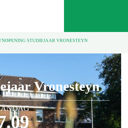
YN
OPENING STUDIEJAAR VRONESTEYN
ejaar Vronesteyn
ANDAG
7.09