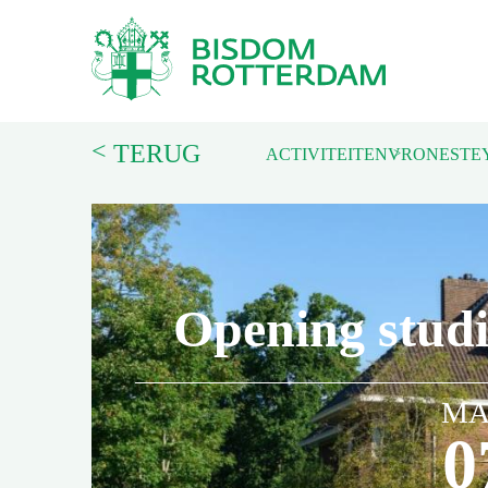
<
TERUG
ACTIVITEITEN
VRONESTE
Opening studi
MA
0