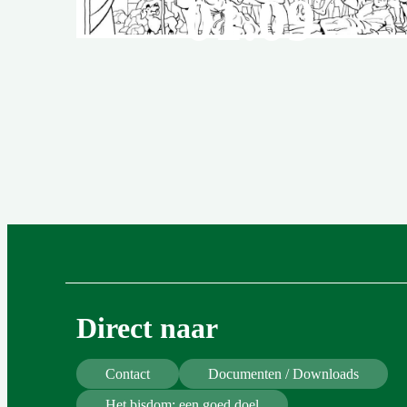
01.09
Laurentius
estafette in
het
jubileumjaar.
Direct naar
Contact
Documenten / Downloads
Het bisdom: een goed doel