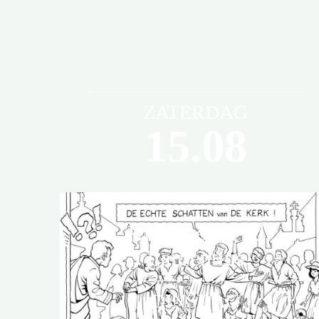
ZATERDAG
15.08
Kleurwedstrijd
Laurentius
De viering is
onderdeel
DINSDAG
van de