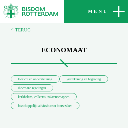
SLUITEN
MENU
<
TERUG
ECONOMAAT
toezicht en ondersteuning
jaarrekening en begroting
diocesane regelingen
kerkbalans, collectes, nalatenschappen
bisschoppelijk adviesbureau bouwzaken