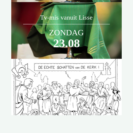
Tv-mis vanuit Lisse
ZONDAG
23.08
Kleurwedstrijd Laurentius
DINSDAG
01.09