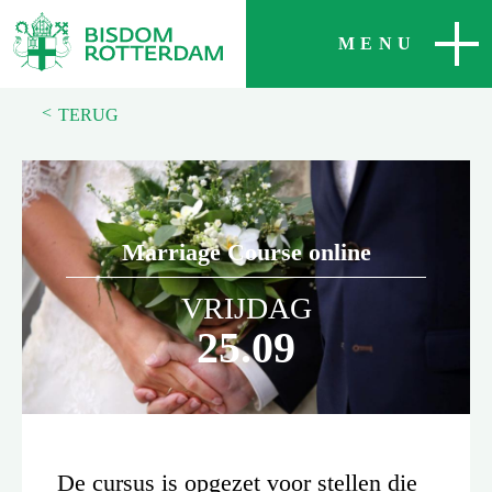
SLUITEN
MENU
<
TERUG
Marriage Course online
VRIJDAG
25.09
De cursus is opgezet voor stellen die