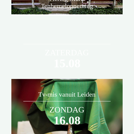
Tenhemelopneming
ZATERDAG
15.08
Tv-mis vanuit Leiden
De viering is onderdeel van de
ZONDAG
Laurentius estafette in het
16.08
jubileumjaar.