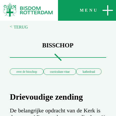
SLUITEN
MENU
<
TERUG
BISSCHOP
over de bisschop
curriculum vitae
kathedraal
Drievoudige zending
De belangrijke opdracht van de Kerk is