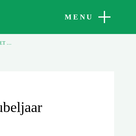
SLUITEN
MENU
BUL VAN PAUS FRANCISCUS VOOR JUBELJAAR NU IN HET NEDERLANDS
ubeljaar