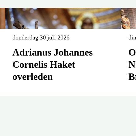
donderdag 30 juli 2026
din
Adrianus Johannes
O
Cornelis Haket
N
overleden
B