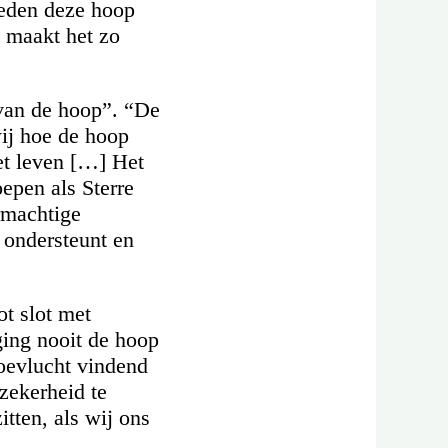
heden deze hoop
n maakt het zo
 van de hoop”. “De
ij hoe de hoop
et leven […] Het
oepen als Sterre
ormachtige
 ondersteunt en
ot slot met
ging nooit de hoop
toevlucht vindend
 zekerheid te
tten, als wij ons