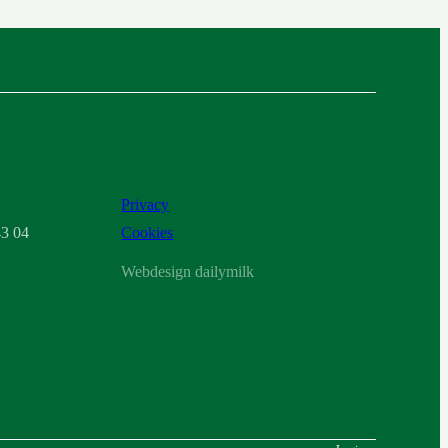
Privacy
3 04
Cookies
Webdesign dailymilk