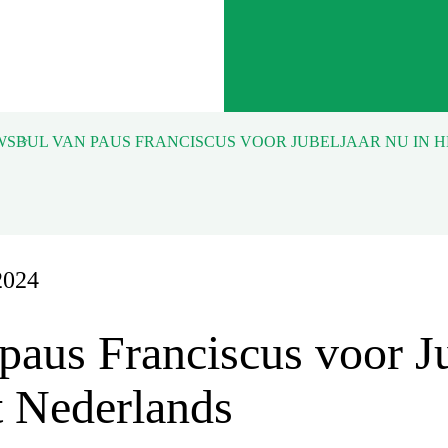
WS
2024
paus Franciscus voor J
t Nederlands