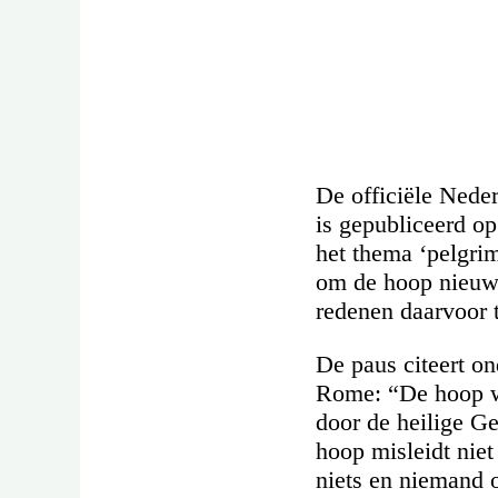
De officiële Neder
is gepubliceerd o
het thema ‘pelgri
om de hoop nieuw 
redenen daarvoor 
De paus citeert on
Rome: “De hoop wor
door de heilige G
hoop misleidt niet
niets en niemand o