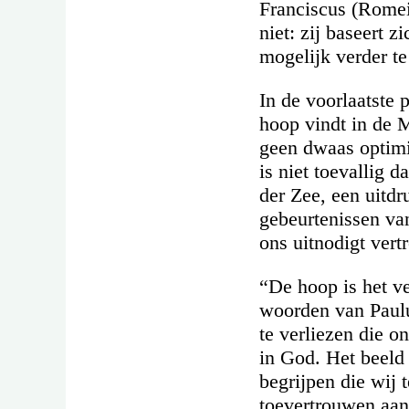
Franciscus (Romei
niet: zij baseert 
mogelijk verder te
In de voorlaatste 
hoop vindt in de 
geen dwaas optimi
is niet toevallig 
der Zee, een uitdr
gebeurtenissen va
ons uitnodigt vert
“De hoop is het ve
woorden van Paulu
te verliezen die o
in God. Het beeld v
begrijpen die wij 
toevertrouwen aan