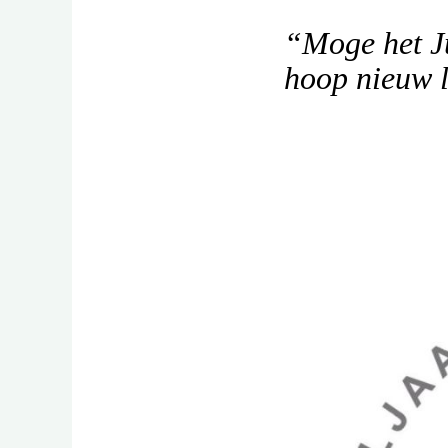
“Moge het Ju
hoop nieuw l