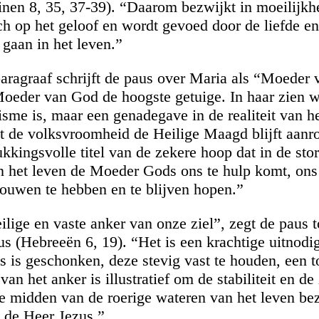
nen 8, 35, 37-39). “Daarom bezwijkt in moeilijk
zich op het geloof en wordt gevoed door de liefde e
 gaan in het leven.”
paragraaf schrijft de paus over Maria als “Moeder
Moeder van God de hoogste getuige. In haar zien w
sme is, maar een genadegave in de realiteit van h
dat de volksvroomheid de Heilige Maagd blijft aanr
ukkingsvolle titel van de zekere hoop dat in de st
n het leven de Moeder Gods ons te hulp komt, ons
rouwen te hebben en te blijven hopen.”
ilige en vaste anker van onze ziel”, zegt de paus t
s (Hebreeën 6, 19). “Het is een krachtige uitnodi
ns is geschonken, deze stevig vast te houden, een 
an het anker is illustratief om de stabiliteit en de
te midden van de roerige wateren van het leven bezi
 de Heer Jezus.”