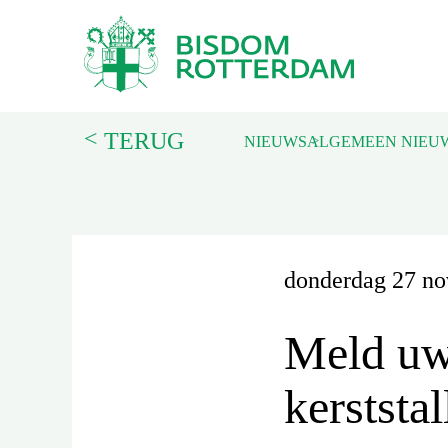
<
TERUG
NIEUWS
ALGEMEEN NIEU
donderdag 27 n
Meld uw 
kerststa