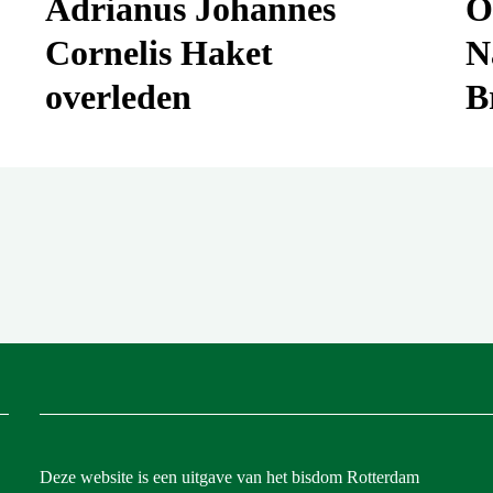
Adrianus Johannes
O
Cornelis Haket
N
overleden
B
Deze website is een uitgave van het bisdom Rotterdam