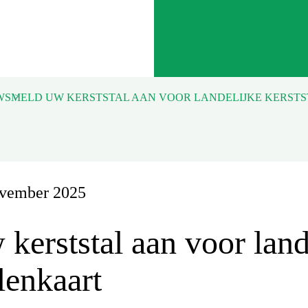
WS
ovember 2025
kerststal aan voor land
llenkaart