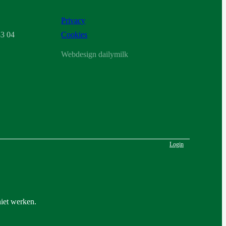
Privacy
3 04
Cookies
Webdesign dailymilk
Login
niet werken.