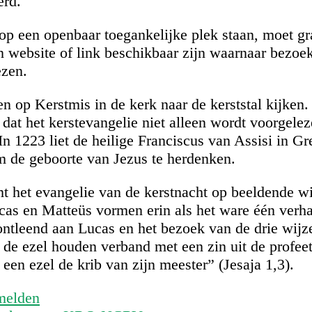
erd.
op een openbaar toegankelijke plek staan, moet gr
en website of link beschikbaar zijn waarnaar bezoe
zen.
 op Kerstmis in de kerk naar de kerststal kijken. 
k dat het kerstevangelie niet alleen wordt voorgele
In 1223 liet de heilige Franciscus van Assisi in Gr
m de geboorte van Jezus te herdenken.
mt het evangelie van de kerstnacht op beeldende wi
cas en Matteüs vormen erin als het ware één verh
 ontleend aan Lucas en het bezoek van de drie wij
de ezel houden verband met een zin uit de profeet
 een ezel de krib van zijn meester” (Jesaja 1,3).
melden