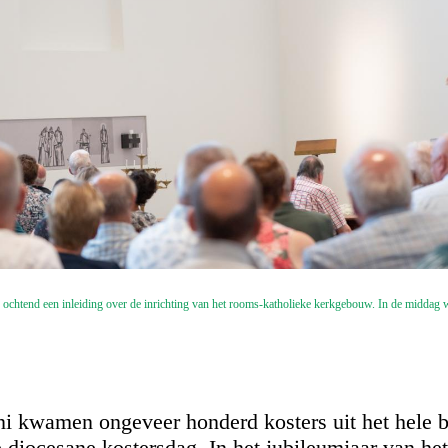
ochtend een inleiding over de inrichting van het rooms-katholieke kerkgebouw. In de middag 
ni kwamen ongeveer honderd kosters uit het hele 
 diocesane kostersdag. In het jubileumjaar van he