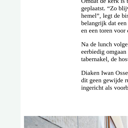
Omdat de kerk is t
geplaatst. “Zo bli
hemel”, legt de bi
belangrijk dat een
en een toren voor
Na de lunch volge
eerbiedig omgaan 
tabernakel, de host
Diaken Iwan Ossewe
dit geen gewijde r
ingericht als voorb