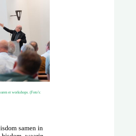
waren er workshops. (Foto’s:
bisdom samen in
t bisdom, waarin