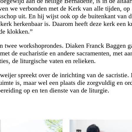
oegewijd aan de heilige Bernadette, is in de altaar
jven we verbonden met de Kerk van alle tijden, op 
sschop uit. En hij wijst ook op de buitenkant van d
 kerk herkenbaar is. Daarom heeft deze kerk een kr
 de klokken.”
n twee workshoprondes. Diaken Franck Baggen ga
met de eucharistie en andere sacramenten, met aa
ies, de liturgische vaten en relieken.
ijer spreekt over de inrichting van de sacristie. 
uimte is, maar wel een plaats die zorgvuldig en ord
ereiding op en ten dienste van de liturgie.