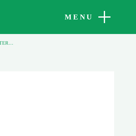
SLUITEN
MENU
KOSTERSDAG IN NIEUWE H. BERNADETTEKERK IN ROTTERDAM