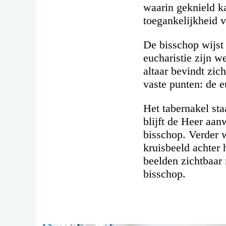
waarin geknield k
toegankelijkheid 
De bisschop wijst 
eucharistie zijn w
altaar bevindt zi
vaste punten: de e
Het tabernakel sta
blijft de Heer aa
bisschop. Verder w
kruisbeeld achter 
beelden zichtbaar
bisschop.