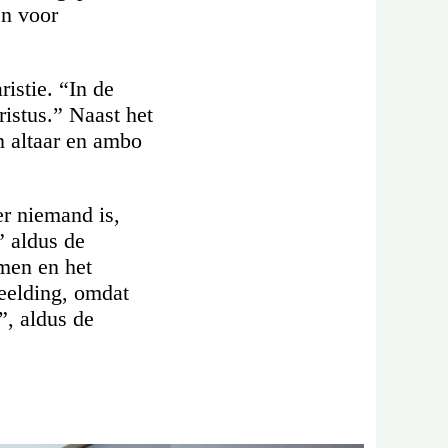
en voor
ristie. “In de
ristus.” Naast het
n altaar en ambo
er niemand is,
” aldus de
amen en het
beelding, omdat
”, aldus de