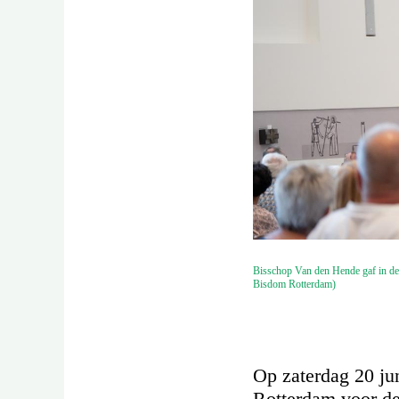
Bisschop Van den Hende gaf in de 
Bisdom Rotterdam)
Op zaterdag 20 ju
Rotterdam voor de