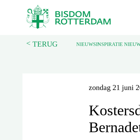
<
TERUG
NIEUWS
INSPIRATIE NIEU
zondag 21 juni 
Kosters
Bernadet