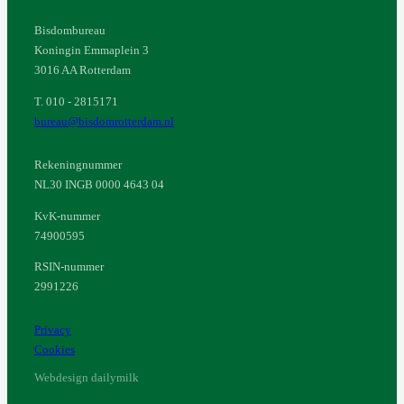
Bisdombureau
Koningin Emmaplein 3
3016 AA Rotterdam
T. 010 - 2815171
bureau@bisdomrotterdam.nl
Rekeningnummer
NL30 INGB 0000 4643 04
KvK-nummer
74900595
RSIN-nummer
2991226
Privacy
Cookies
Webdesign dailymilk