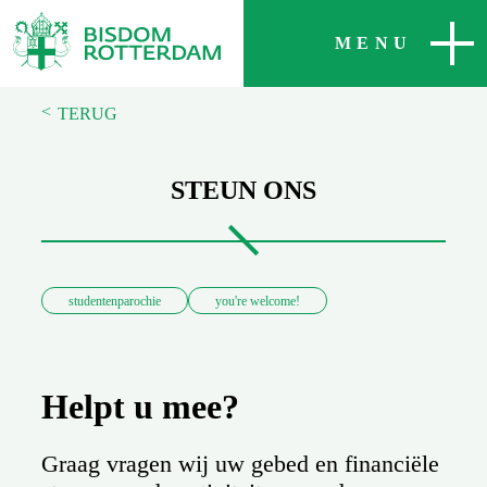
SLUITEN
MENU
<
TERUG
STEUN ONS
studentenparochie
you're welcome!
Helpt u mee?
Graag vragen wij uw gebed en financiële