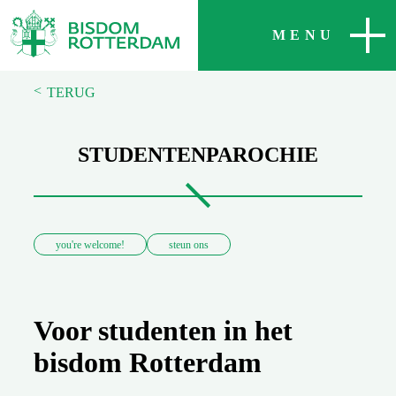
SLUITEN
MENU
<
TERUG
STUDENTENPAROCHIE
you're welcome!
steun ons
Voor studenten in het
bisdom Rotterdam