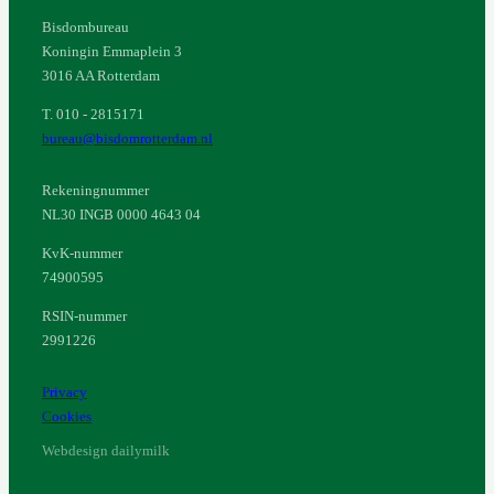
Bisdombureau
Koningin Emmaplein 3
3016 AA Rotterdam
T. 010 - 2815171
bureau@bisdomrotterdam.nl
Rekeningnummer
NL30 INGB 0000 4643 04
KvK-nummer
74900595
RSIN-nummer
2991226
Privacy
Cookies
Webdesign dailymilk